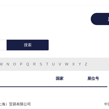
搜索
M
N
O
P
Q
R
S
T
U
V
W
X
Y
Z
国家
展位号
上海）贸易有限公司
中