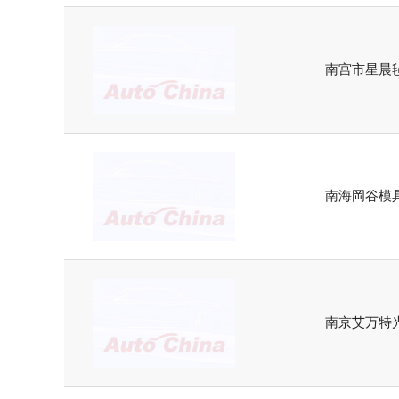
南宫市星晨
南海岡谷模具
南京艾万特