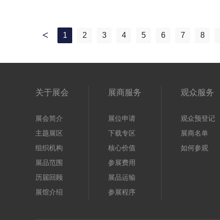
1
2
3
4
5
6
7
8
一
页
关于展会
展商服务
观众服务
展会简介
展位申请
观众预登记
主题展区
下载专区
展商名单
组织机构
核心价值
如何参观
展品范围
参展费用
历届回顾
展品运输
展馆介绍
参展程序