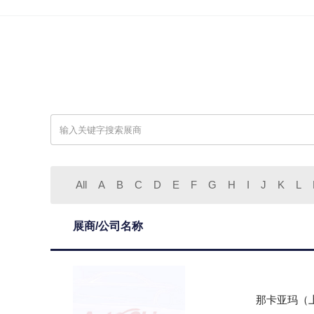
All
A
B
C
D
E
F
G
H
I
J
K
L
展商/公司名称
那卡亚玛（