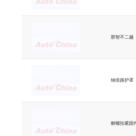
那智不二越
纳倍路护罩
耐螺扣紧固