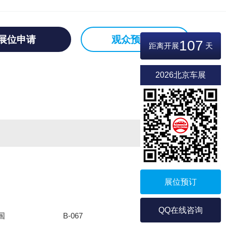
展位申请
观众预登记
107
距离开展
天
2026北京车展
展位预订
QQ在线咨询
国
B-067