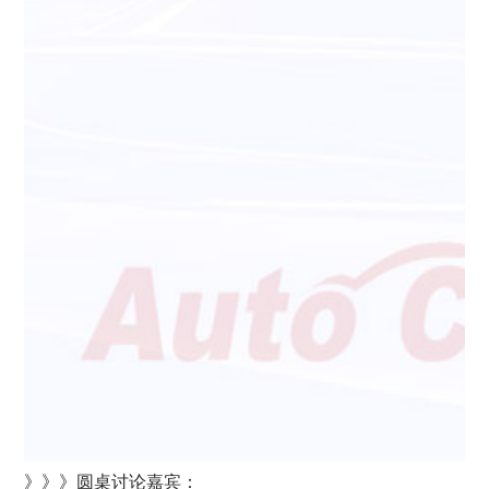
》》》圆桌讨论嘉宾：