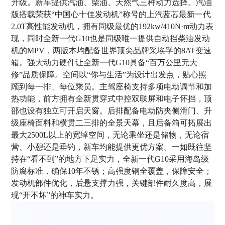
升级。新车提供汽油、柴油、天然气三种动力选择。汽油
版搭载荣获“中国心十佳发动机”称号的上汽蓝芯最新一代
2.0T高性能发动机，拥有同级最优的192kw/410N·m动力表
现，同时全新一代G10也是同级唯一提供自动挡柴油发动
机的MPV，两版本均配备世界顶尖品牌采埃孚的8AT变速
箱。强大动力硬件让全新一代G10具备“百万公里无大
修”品质保障。空间以“你与生活”为设计出发点，贴心照
顾到每一排、每位乘员。主驾座椅支持多项电动调节和加
热功能，前方拥有全新贯穿式中控双联屏和电子怀挡，顶
部也设有独立可开启天窗。后排配备电动防夹侧滑门、升
级座椅面料和横贯二三排的全景天幕，且后备箱可拓展出
最大2500L以上的宽绰空间，无论乘坐还是储物，无论宿
营、小憩还是垂钓，新车均能提供更优方案。一如既往坚
持在“看不到”的地方下足实力，全新一代G10采用海岛级
防腐标准，确保10年不锈；高强度钢全覆盖，保障安全；
发动机部件优化，后悬支撑力强，关键部件耐久度高，展
现“开不坏”的神车实力。