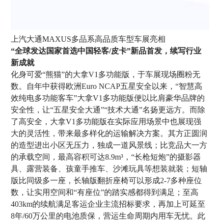
上汽大通MAXUS多品系高品质车型车展亮相
“全球发达国家首选中国轻客/皮卡”新品首发，续写行业
新成就
化身可爱“熊猫”的大拿V1多功能版，于车展现场圈粉无
数。自年中获得欧洲Euro NCAP五星安全以来，“智慧高
效纯电多功能客车”大拿V1多功能版便以比肩豪华品牌的
安全性，让“五星安全大通”“技术大通”名扬更远方。而除
了高安全，大拿V1多功能版在实际应用场景中也展现强
大的灵活性，带来最多样化的运输解决方案。其方正圆润
的造型进出小区无压力，独成一道风景线；比竞品大一方
的承载空间，最高容积可达8.9m³，“长枪短炮”的摄影器
具、露营装备、孩童手推车、沙滩玩具等想装就装；短轴
版比同级多一座，长轴版翻折座椅可以形成2-7多种座位
数，让实用空间和“有座位”的踏实感都得到满足；至高
403km的续航满足客运企业主流招标要求，再加上可延至
8年/60万公里的电池质保，营运生命周期内用车无忧。此