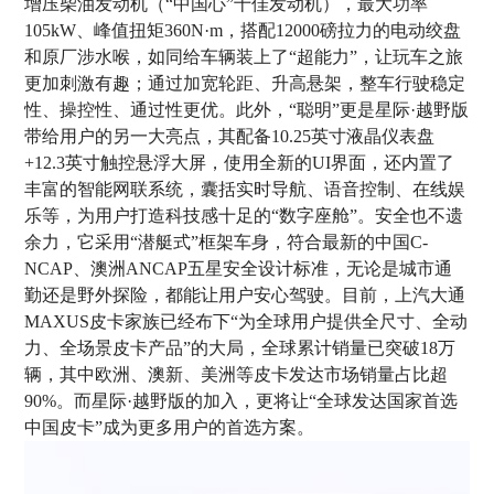
增压柴油发动机（“中国心”十佳发动机），最大功率
105kW、峰值扭矩360N·m，搭配12000磅拉力的电动绞盘
和原厂涉水喉，如同给车辆装上了“超能力”，让玩车之旅
更加刺激有趣；通过加宽轮距、升高悬架，整车行驶稳定
性、操控性、通过性更优。此外，“聪明”更是星际·越野版
带给用户的另一大亮点，其配备10.25英寸液晶仪表盘
+12.3英寸触控悬浮大屏，使用全新的UI界面，还内置了
丰富的智能网联系统，囊括实时导航、语音控制、在线娱
乐等，为用户打造科技感十足的“数字座舱”。安全也不遗
余力，它采用“潜艇式”框架车身，符合最新的中国C-
NCAP、澳洲ANCAP五星安全设计标准，无论是城市通
勤还是野外探险，都能让用户安心驾驶。目前，上汽大通
MAXUS皮卡家族已经布下“为全球用户提供全尺寸、全动
力、全场景皮卡产品”的大局，全球累计销量已突破18万
辆，其中欧洲、澳新、美洲等皮卡发达市场销量占比超
90%。而星际·越野版的加入，更将让“全球发达国家首选
中国皮卡”成为更多用户的首选方案。