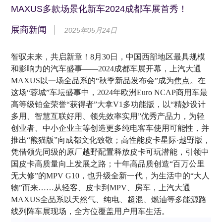
MAXUS多款场景化新车2024成都车展首秀！
展商新闻
2025年05月24日
智驭未来，共启新章！8月30日，中国西部地区最具规模
和影响力的汽车盛事——2024成都车展开幕，上汽大通
MAXUS以一场全品系的“秋季新品发布会”成为焦点。在
这场“蓉城”车坛盛事中，2024年欧洲Euro NCAP商用车最
高等级铂金荣誉“获得者”大拿V1多功能版，以“精妙设计
多用、智慧互联好用、领先效率实用”优秀产品力，为轻
创业者、中小企业主等创造更多纯电客车使用可能性，并
推出“熊猫版”向成都文化致敬；高性能皮卡星际·越野版，
凭借领先同级的原厂越野配置释放皮卡可玩潜能，引领中
国皮卡高质量向上发展之路；十年高品质创造“百万公里
无大修”的MPV G10，也升级全新一代，为生活中的“大人
物”而来……从轻客、皮卡到MPV、房车，上汽大通
MAXUS全品系以天然气、纯电、超混、燃油等多能源路
线列阵车展现场，全方位覆盖用户用车生活。