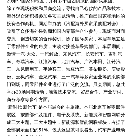
20余个国家和地区，并有多个组团前来的国际买家团。
除了在现场积极和展商交流，寻找自己心仪的产品和技术，
海外观众还积极参加各项主题活动，推广自己国家和地区的
投资合作商机。同期举办的《汽
配海外买家采购配对会》，
吸引了众多海外采购商和国内零部件企业参与，现场面对面
交流，创造切实的合作契机。除了国际买家，本届车展立足
于零部件企业
的角度，主动对接整车采购部门。车展期间，
邀请一汽-大众、一汽解放、东风汽车
、长安汽车、吉利汽
车、奇瑞汽车、江淮汽车、北京汽车、广汽本田、江铃汽
车、东风商用车、宇通客车、知豆汽车、潍柴股份、庆铃股
份、云枫汽车、金龙汽车、三一汽车等多家
企业等的采购部
门到场，同零部件企业进行了广泛的交流。展会
期间，总共
举办20场同期
活动，涵盖技术交流、贸易合作、产业研讨、
商务考察等多个方面。
“新时代 新汽车”是本届展会的主旋律。本届北京车展零部件
展区，
按照部件及组件、电子及系统、新
能源和智能网联分
成三大主题。三大主题中，新能源和智能网联板块，占据了
全部展示
面积
的51%。仅从这里就可以看出，汽车产业电动