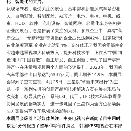
化、智能化的大势。
从现场来看，最受关注的展位，基本都和新能源汽车紧密相
关。自动驾驶、智能座舱、AI芯片、电池、电控、电机、线
束、HUD、软件、充电设备、智能网联、轻量化车身等相关
企业的展台，总是挤满了关注的人群。参展企业中，具有“高
新企业”、“专精特新”等资质的企业占比达到42%，国家级“制
造业单项冠军”企业占比达到4%，充分体现了我国的零部件企
业越来越重视加大科研投入，提升科技水平，正在从“中国制
造”走向“中国智造”。自主研发、自主创新，带动了国产零部
件产业在质量
和规模两个方面的飞速提升。2023年，我国的
汽车零部件出口额达到6347亿元，同比增长14.9%。本届展
会得到了空前重视。4月25日，三星以“革新未来出行”为主
题，携一系列先进的创新产品和技术解决方案在展会现场首
次亮相，彰显其内存、系统LSI、代工，LED技术和车载屏显
协同发展的创新实力，进一步巩固了三星作为全方位移动解
决方案提供商在车载领域的影响力。
本届展会吸引全球媒体关注。
中央电视台在新闻节目中用时
接近4分钟报道了整车和零部件展区，韩国KBS电视台在零部