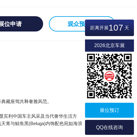
展位申请
观众预登记
107
距离开展
天
2026北京车展
R 等典藏座驾共释奢雅风范。
展位预订
，彰显宾利中国车主风采及当代奢华生活方
浅天青与鲸鱼黑(Beluga)内饰配色宛如海浪
QQ在线咨询
。