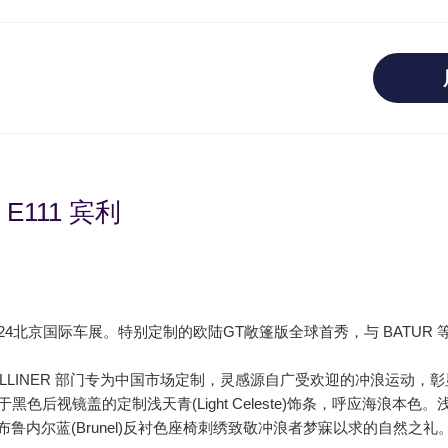
111 宾利
2024北京国际车展。特别定制的欧陆GT敞篷版全球首秀，与 BATU
ULLINER 部门专为中国市场定制，灵感源自广受欢迎的冲浪运动
缀于黑色后视镜盖的定制浅天青(Light Celeste)饰条，呼应海浪本色。
搭配布鲁内尔蓝(Brunel)反衬色座椅刺绣致敬冲浪者梦寐以求的自然之礼