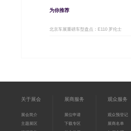
为你推荐
北京车展重磅车型盘点：E110 罗伦士
关于展会
展商服务
观众服务
展会简介
展位申请
观众预登记
主题展区
下载专区
展商名单