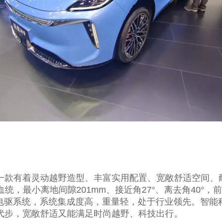
一款有着灵动越野造型、丰富实用配置、宽敞舒适空间、
统，最小离地间隙201mm、接近角27°、离去角40°
成电驱系统，系统集成度高，重量轻，处于行业领先。智
代步，宽敞舒适又能满足时尚越野、科技出行。