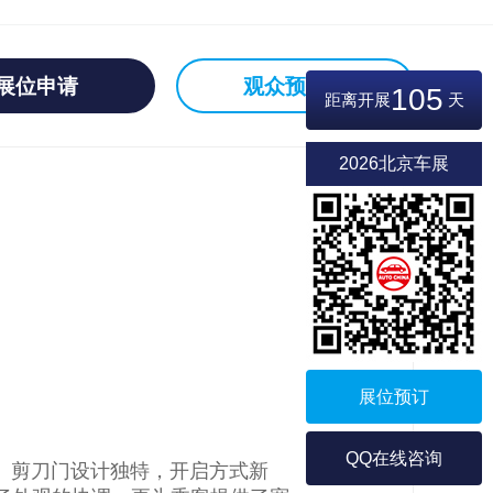
展位申请
观众预登记
105
距离开展
天
2026北京车展
展位预订
QQ在线咨询
。剪刀门设计独特，开启方式新