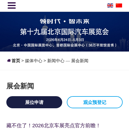


首页
>
媒体中心
>
新闻中心
展会新闻
—
展会新闻
展位申请
观众预登记
藏不住了！2026北京车展亮点官方前瞻！