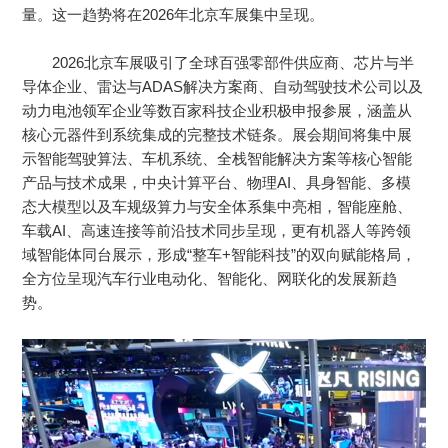
量。这一趋势将在2026年北京车展集中呈现。
2026北京车展吸引了全球百强零部件供应商、芯片与半
导体企业、雷达与ADAS解决方案商、自动驾驶技术公司以及
动力电池领军企业等数百家科技企业积极申报参展，涵盖从
核心元器件到系统集成的完整技术链条。展会期间将集中展
示智能驾驶算法、车机系统、全栈智能解决方案等核心智能
产品与技术成果，中央计算平台、物理AI、具身智能、多模
态大模型以及车规级算力与安全体系集中亮相，智能座舱、
车载AI、高速连接等前沿技术同步呈现，更有机器人等跨领
域智能体同台展示，形成“整车+智能科技”的双向赋能格局，
全方位呈现汽车行业电动化、智能化、网联化的发展新趋
势。