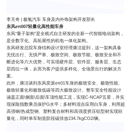
李天奇 | 极氪汽车 车身及内外饰架构开发部长
东风eπ007轻量化高性能车身
东风“量子架构”是全栈式自主研发的全新一代智能电动架构，
是全数字化、高拓展性的机电一体化架构。
东风研发总院车身结构设计室经理康洁提到，这一架构具备
无忧出行、无惧严寒、极致空间、极致节能、极致安全和不
断进化等六大优势，可实现硬件层、软件层、服务层、生态
层四位一体，从而为客户提供多样化、全场景出行的解决方
案。
此外，康洁谈到东风奕派eπ01车身的极致安全、极致性能、
极致轻量化和极致低碳等四大极致设计。整车安全性能设计
涵盖正面\侧面\后面\车顶性能工况，实现C-NCAP五星，并实
现保险指数乘员保护G水平；多材料混合应用白车身，利用超
高强钢/热成型钢、塑料复合材料和高强度挤压铝型材实现轻
量化，同时单车制造阶段碳排放234.7kgCO2/辆。