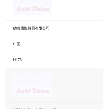
總聯國際貿易有限公司
中国
H178