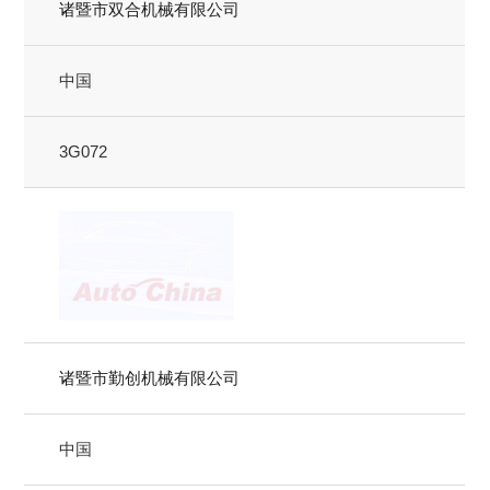
诸暨市双合机械有限公司
中国
3G072
诸暨市勤创机械有限公司
中国