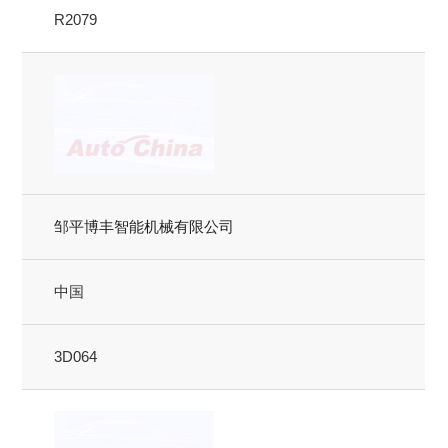
R2079
邹平博丰智能机械有限公司
中国
3D064