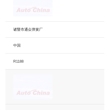
诸暨市通众弹簧厂
中国
R1188