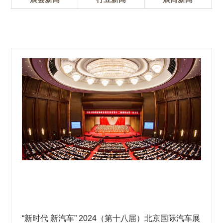
“新时代 新汽车” 2024（第十八届）北京国际汽车展