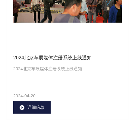
2024北京车展媒体注册系统上线通知
2024北京车展媒体注册系统上线通知
2024-04-20
详细信息