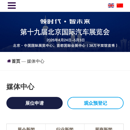


首页
媒体中心
—
媒体中心
展位申请
观众预登记
展会新闻
行业新闻
展商新闻