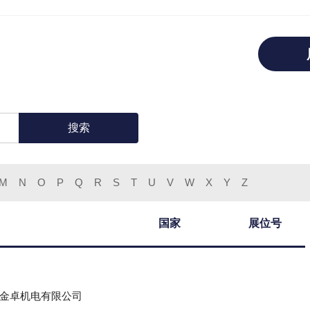
搜索
M
N
O
P
Q
R
S
T
U
V
W
X
Y
Z
国家
展位号
金卓机电有限公司