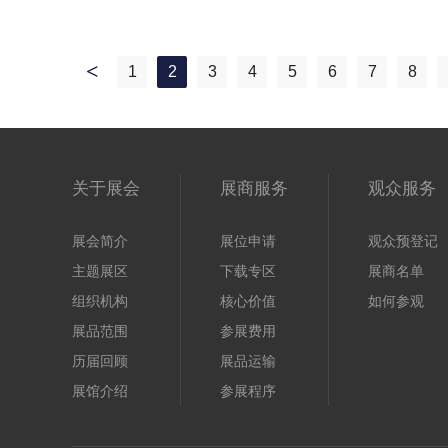
1
2
3
4
5
6
7
8
一
页
关于展会
展商服务
观众服务
展会简介
展位申请
观众预登记
主题展区
下载专区
展商名单
组织机构
核心价值
如何参观
展品范围
参展费用
历届回顾
展品运输
展馆介绍
参展程序