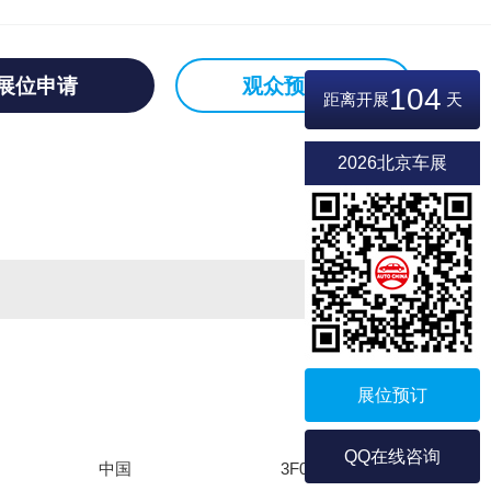
展位申请
观众预登记
104
距离开展
天
2026北京车展
展位预订
QQ在线咨询
中国
3F070