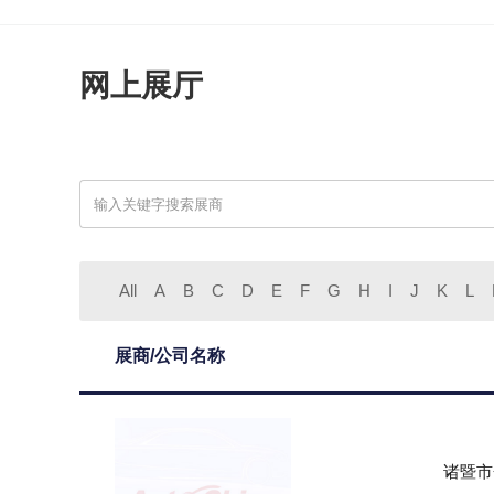
网上展厅
All
A
B
C
D
E
F
G
H
I
J
K
L
展商/公司名称
诸暨市