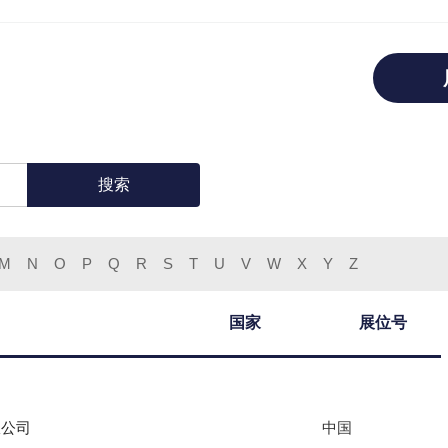
搜索
M
N
O
P
Q
R
S
T
U
V
W
X
Y
Z
国家
展位号
限公司
中国