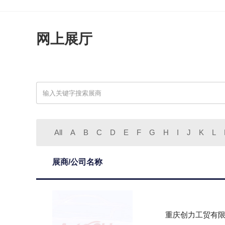
网上展厅
All
A
B
C
D
E
F
G
H
I
J
K
L
展商/公司名称
重庆创力工贸有