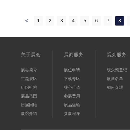
1
2
3
4
5
6
7
8
一
页
关于展会
展商服务
观众服务
展会简介
展位申请
观众预登记
主题展区
下载专区
展商名单
组织机构
核心价值
如何参观
展品范围
参展费用
历届回顾
展品运输
展馆介绍
参展程序