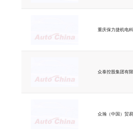
重庆保力捷机电
众泰控股集团有
众瀚（中国）贸