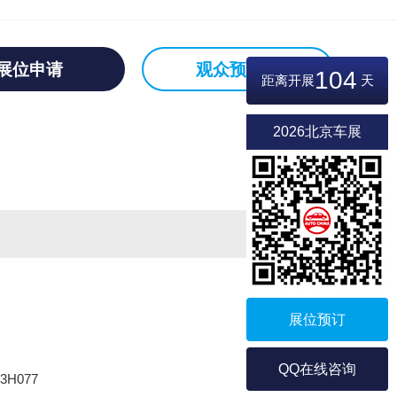
展位申请
观众预登记
104
距离开展
天
2026北京车展
展位预订
QQ在线咨询
3H077